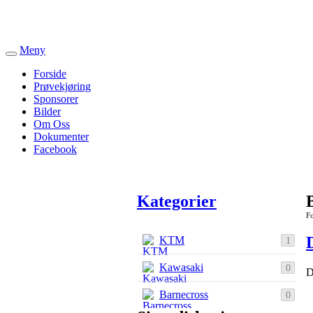
Meny
Veksle
navigasjon
Forside
Prøvekjøring
Sponsorer
Bilder
Om Oss
Dokumenter
Facebook
Kategorier
Fo
KTM
1
Kawasaki
0
D
Barnecross
0