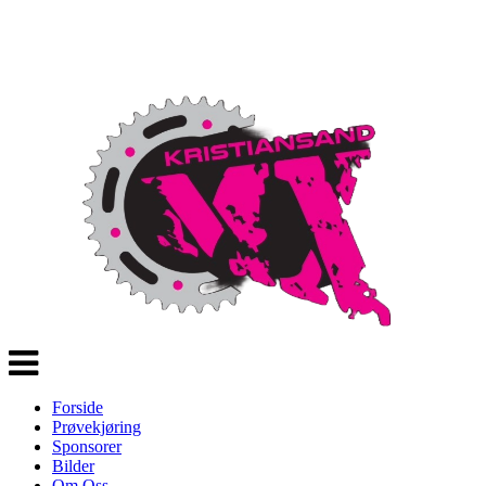
Veksle
navigasjon
Forside
Prøvekjøring
Sponsorer
Bilder
Om Oss