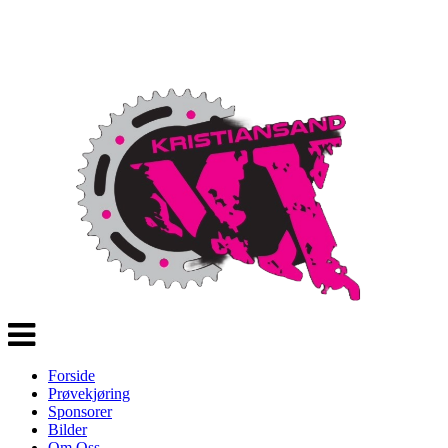
Veksle
navigasjon
Forside
Prøvekjøring
Sponsorer
Bilder
Om Oss